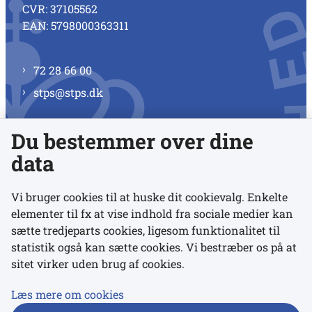
CVR: 37105562
EAN: 5798000363311
72 28 66 00
stps@stps.dk
Du bestemmer over dine
Se alle kontaktnumre
data
Vi bruger cookies til at huske dit cookievalg. Enkelte
elementer til fx at vise indhold fra sociale medier kan
Links
sætte tredjeparts cookies, ligesom funktionalitet til
statistik også kan sætte cookies. Vi bestræber os på at
sitet virker uden brug af cookies.
Udgivelser
Tilgængelighedserklæring
Læs mere om cookies
Data- og privatlivspolitik