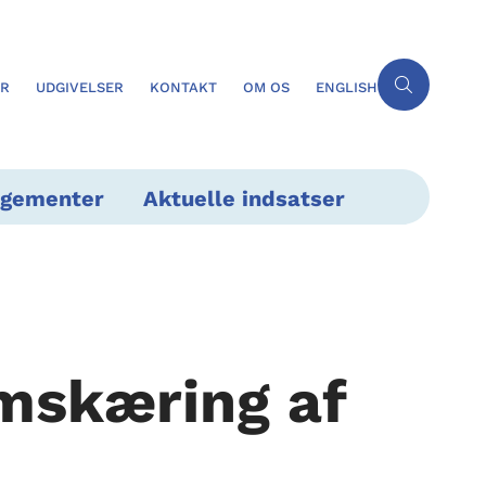
ER
UDGIVELSER
KONTAKT
OM OS
ENGLISH
ngementer
Aktuelle indsatser
mskæring af