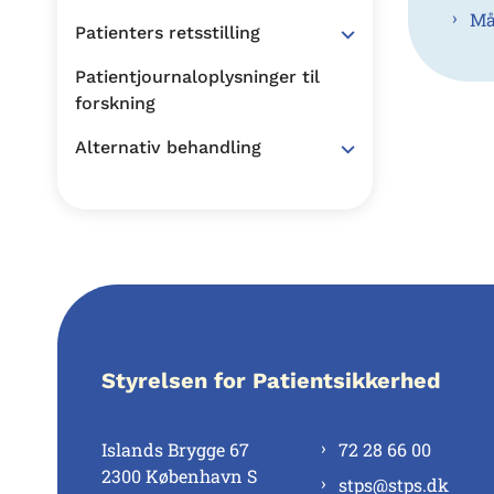
Må
Patienters retsstilling
Patientjournaloplysninger til
forskning
Alternativ behandling
Styrelsen for Patientsikkerhed
Islands Brygge 67
72 28 66 00
2300 København S
stps@stps.dk