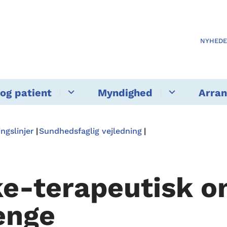
NYHED
og patient
Myndighed
Arra
ngslinjer
Sundhedsfaglig vejledning
ke-terapeutisk o
enge