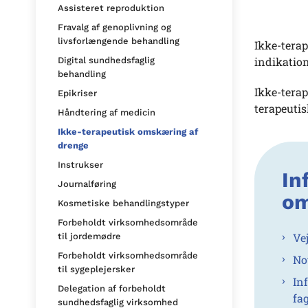
Assisteret reproduktion
Fravalg af genoplivning og
livsforlængende behandling
Ikke-terap
indikation
Digital sundhedsfaglig
behandling
Ikke-tera
Epikriser
terapeuti
Håndtering af medicin
Ikke-terapeutisk omskæring af
drenge
Instrukser
In
Journalføring
om
Kosmetiske behandlingstyper
Forbeholdt virksomhedsområde
Ve
til jordemødre
Forbeholdt virksomhedsområde
No
til sygeplejersker
In
Delegation af forbeholdt
fa
sundhedsfaglig virksomhed