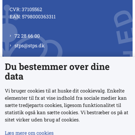
CVR: 37105562
EAN: 5798000363311
72 28 66 00
stps@stps.dk
Du bestemmer over dine
Se alle kontaktnumre
data
Vi bruger cookies til at huske dit cookievalg. Enkelte
elementer til fx at vise indhold fra sociale medier kan
Links
sætte tredjeparts cookies, ligesom funktionalitet til
statistik også kan sætte cookies. Vi bestræber os på at
sitet virker uden brug af cookies.
Udgivelser
Tilgængelighedserklæring
Læs mere om cookies