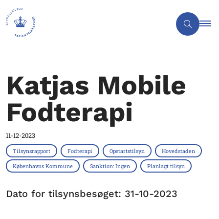
Katjas Mobile
Fodterapi
11-12-2023
Tilsynsrapport
Fodterapi
Opstartstilsyn
Hovedstaden
Københavns Kommune
Sanktion: Ingen
Planlagt tilsyn
Dato for tilsynsbesøget: 31-10-2023