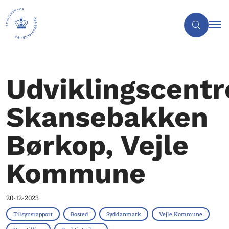
Udviklingscentr
Skansebakken
Børkop, Vejle
Kommune
20-12-2023
Tilsynsrapport
Bosted
Syddanmark
Vejle Kommune