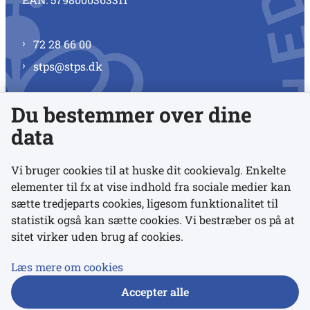
72 28 66 00
stps@stps.dk
Du bestemmer over dine
Se alle kontaktnumre
data
Vi bruger cookies til at huske dit cookievalg. Enkelte
elementer til fx at vise indhold fra sociale medier kan
Links
sætte tredjeparts cookies, ligesom funktionalitet til
statistik også kan sætte cookies. Vi bestræber os på at
sitet virker uden brug af cookies.
Udgivelser
Tilgængelighedserklæring
Læs mere om cookies
Data- og privatlivspolitik
Accepter alle
Cookies