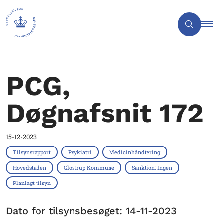
PCG,
Døgnafsnit 172
15-12-2023
Tilsynsrapport
Psykiatri
Medicinhåndtering
Hovedstaden
Glostrup Kommune
Sanktion: Ingen
Planlagt tilsyn
Dato for tilsynsbesøget: 14-11-2023