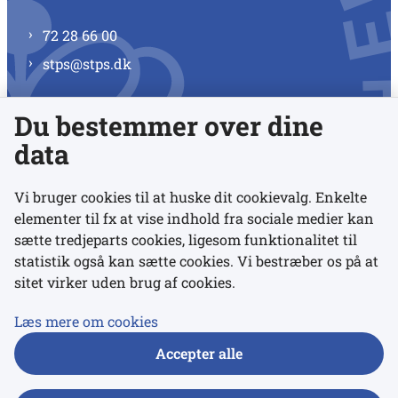
72 28 66 00
stps@stps.dk
Du bestemmer over dine
Se alle kontaktnumre
data
Vi bruger cookies til at huske dit cookievalg. Enkelte
elementer til fx at vise indhold fra sociale medier kan
Links
sætte tredjeparts cookies, ligesom funktionalitet til
statistik også kan sætte cookies. Vi bestræber os på at
sitet virker uden brug af cookies.
Udgivelser
Tilgængelighedserklæring
Læs mere om cookies
Data- og privatlivspolitik
Accepter alle
Cookies