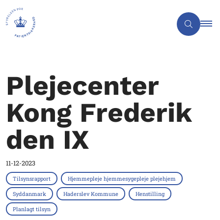
Plejecenter
Kong Frederik
den IX
11-12-2023
Tilsynsrapport
Hjemmepleje hjemmesygepleje plejehjem
Syddanmark
Haderslev Kommune
Henstilling
Planlagt tilsyn