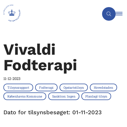
Vivaldi
Fodterapi
11-12-2023
Tilsynsrapport
Fodterapi
Opstartstilsyn
Hovedstaden
Københavns Kommune
Sanktion: Ingen
Planlagt tilsyn
Dato for tilsynsbesøget: 01-11-2023