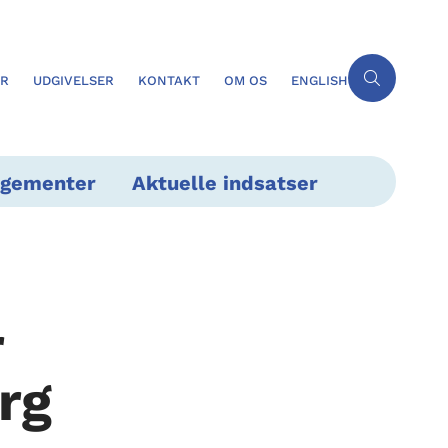
ER
UDGIVELSER
KONTAKT
OM OS
ENGLISH
ngementer
Aktuelle indsatser
r
rg