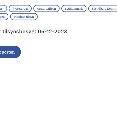
ort
Fysioterapi
Opstartstilsyn
Syddanmark
Svendborg Komm
ngen
Planlagt tilsyn
r tilsynsbesøg: 05-12-2023
pporten