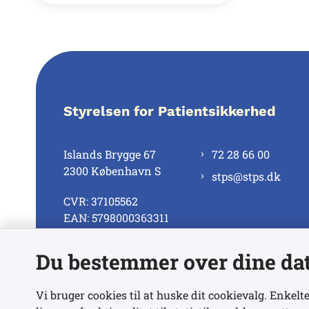
Styrelsen for Patientsikkerhed
Islands Brygge 67
72 28 66 00
2300 København S
stps@stps.dk
CVR: 37105562
EAN: 5798000363311
Du bestemmer over dine da
Se alle kontaktnumre
Vi bruger cookies til at huske dit cookievalg. Enkelte