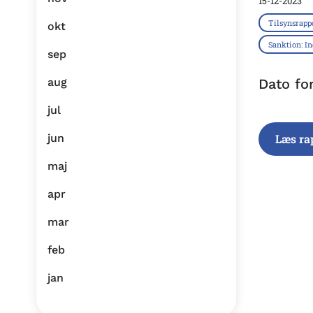
15-12-2023
Tilsynsrapp
okt
Sanktion: I
sep
aug
Dato fo
jul
jun
Læs ra
maj
apr
mar
feb
jan