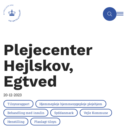
Plejecenter
Hejlskov,
Egtved
20-12-2023
Tilsynsrapport
Hjemmepleje hjemmesygepleje plejehjem
Behandling med insulin
Syddanmark
Vejle Kommune
Henstilling
Planlagt tilsyn