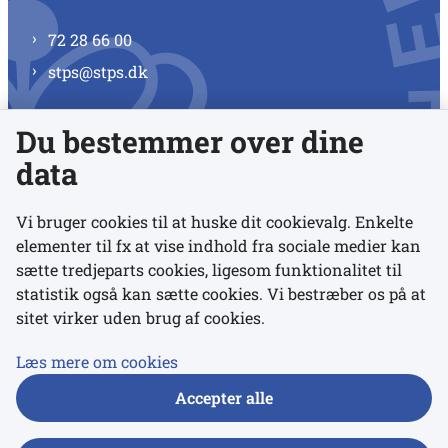
72 28 66 00
stps@stps.dk
Du bestemmer over dine
Se alle kontaktnumre
data
Vi bruger cookies til at huske dit cookievalg. Enkelte
elementer til fx at vise indhold fra sociale medier kan
Links
sætte tredjeparts cookies, ligesom funktionalitet til
statistik også kan sætte cookies. Vi bestræber os på at
sitet virker uden brug af cookies.
Udgivelser
Tilgængelighedserklæring
Læs mere om cookies
Data- og privatlivspolitik
Accepter alle
Cookies