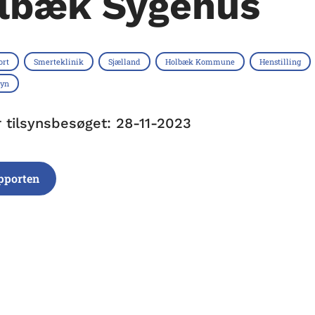
lbæk Sygehus
ort
Smerteklinik
Sjælland
Holbæk Kommune
Henstilling
syn
r tilsynsbesøget: 28-11-2023
pporten