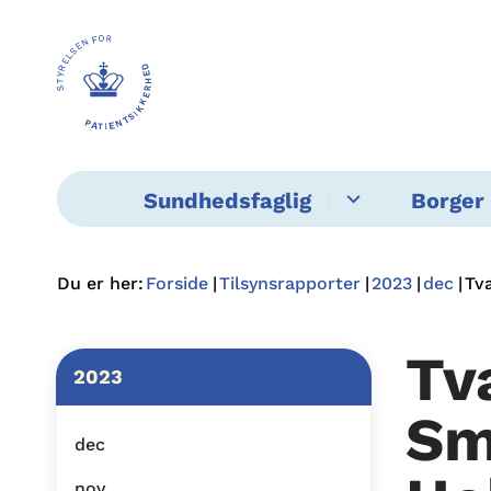
Sundhedsfaglig
Borger 
Du er her:
Forside
Tilsynsrapporter
2023
dec
Tv
Tv
2023
Sm
dec
nov