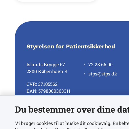
Styrelsen for Patientsikkerhed
Islands Brygge 67
72 28 66 00
2300 København S
stps@stps.dk
CVR: 37105562
EAN: 5798000363311
Du bestemmer over dine da
Se alle kontaktnumre
Vi bruger cookies til at huske dit cookievalg. Enkelte