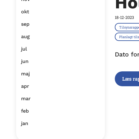
Ho
okt
18-12-2023
sep
Tilsynsrapp
aug
Planlagt til
jul
Dato fo
jun
maj
Læs ra
apr
mar
feb
jan