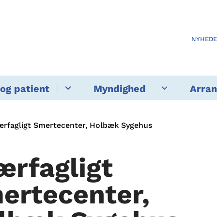
NYHED
og patient
Myndighed
Arra
ærfagligt Smertecenter, Holbæk Sygehus
ærfagligt
ertecenter,