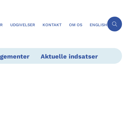
ER
UDGIVELSER
KONTAKT
OM OS
ENGLISH
ngementer
Aktuelle indsatser