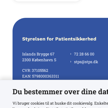
Styrelsen for Patientsikkerhed
Islands Brygge 67
72 28 66 00
2300 København S
stps@stps.dk
CVR: 37105562
EAN: 5798000363311
Du bestemmer over dine da
Se alle kontaktnumre
Vi bruger cookies til at huske dit cookievalg. Enkelte