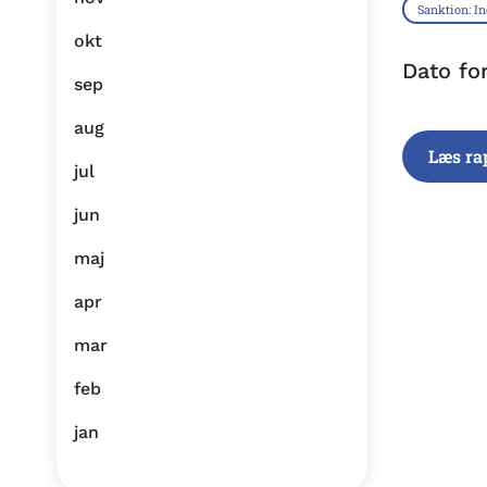
Sanktion: I
okt
Dato fo
sep
aug
Læs ra
jul
jun
maj
apr
mar
feb
jan