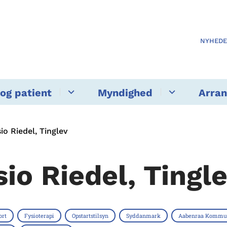
NYHED
og patient
Myndighed
Arra
io Riedel, Tinglev
sio Riedel, Tingl
ort
Fysioterapi
Opstartstilsyn
Syddanmark
Aabenraa Kommu