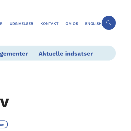
ER
UDGIVELSER
KONTAKT
OM OS
ENGLISH
ngementer
Aktuelle indsatser
ev
ne