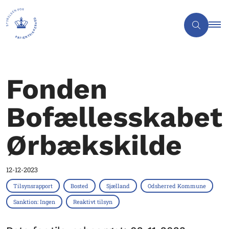
Fonden
Bofællesskabet
Ørbækskilde
12-12-2023
Tilsynsrapport
Bosted
Sjælland
Odsherred Kommune
Sanktion: Ingen
Reaktivt tilsyn