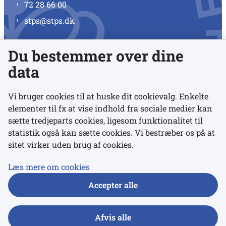
72 28 66 00
stps@stps.dk
Du bestemmer over dine
Se alle kontaktnumre
data
Vi bruger cookies til at huske dit cookievalg. Enkelte
elementer til fx at vise indhold fra sociale medier kan
Links
sætte tredjeparts cookies, ligesom funktionalitet til
statistik også kan sætte cookies. Vi bestræber os på at
sitet virker uden brug af cookies.
Udgivelser
Tilgængelighedserklæring
Læs mere om cookies
Data- og privatlivspolitik
Accepter alle
Cookies
Afvis alle