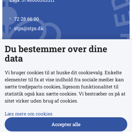
72 28 66 00
stps@stps.dk
Du bestemmer over dine
Se alle kontaktnumre
data
Vi bruger cookies til at huske dit cookievalg. Enkelte
elementer til fx at vise indhold fra sociale medier kan
Links
sætte tredjeparts cookies, ligesom funktionalitet til
statistik også kan sætte cookies. Vi bestræber os på at
sitet virker uden brug af cookies.
Udgivelser
Tilgængelighedserklæring
Læs mere om cookies
Data- og privatlivspolitik
Accepter alle
Cookies