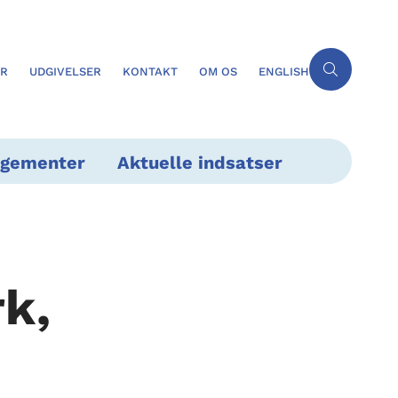
ER
UDGIVELSER
KONTAKT
OM OS
ENGLISH
ngementer
Aktuelle indsatser
rk,