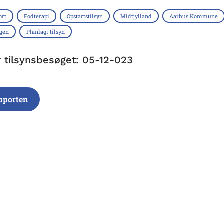
ort
Fodterapi
Opstartstilsyn
Midtjylland
Aarhus Kommune
ngen
Planlagt tilsyn
r tilsynsbesøget: 05-12-023
pporten