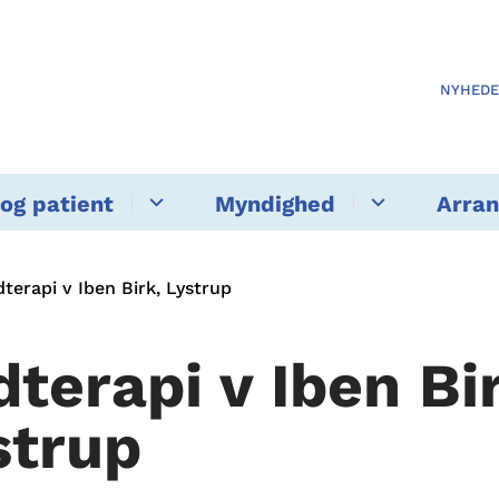
NYHED
og patient
Myndighed
Arra
terapi v Iben Birk, Lystrup
dterapi v Iben Bi
strup