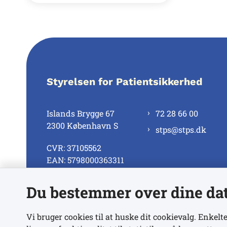
Styrelsen for Patientsikkerhed
Islands Brygge 67
72 28 66 00
2300 København S
stps@stps.dk
CVR: 37105562
EAN: 5798000363311
Du bestemmer over dine da
Se alle kontaktnumre
Vi bruger cookies til at huske dit cookievalg. Enkelte