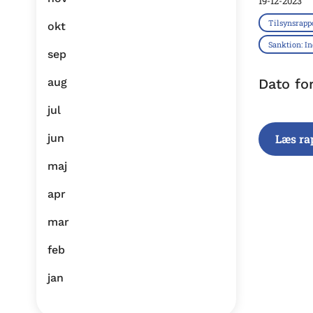
19-12-2023
Tilsynsrapp
okt
Sanktion: I
sep
aug
Dato fo
jul
jun
Læs ra
maj
apr
mar
feb
jan