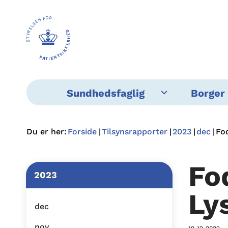
Sundhedsfaglig
Borger 
Du er her:
Forside
Tilsynsrapporter
2023
dec
Fod
Fo
2023
Ly
dec
nov