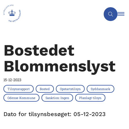
Bostedet
Blommenslyst
15-12-2023
Tilsynsrapport
Bosted
Opstartstilsyn
Syddanmark
Odense Kommune
Sanktion: Ingen
Planlagt tilsyn
Dato for tilsynsbesøget: 05-12-2023