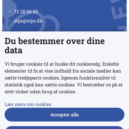
72 28 66 00
stps@stps.dk
Du bestemmer over dine
Se alle kontaktnumre
data
Vi bruger cookies til at huske dit cookievalg. Enkelte
elementer til fx at vise indhold fra sociale medier kan
Links
sætte tredjeparts cookies, ligesom funktionalitet til
statistik også kan sætte cookies. Vi bestræber os på at
sitet virker uden brug af cookies.
Udgivelser
Tilgængelighedserklæring
Læs mere om cookies
Data- og privatlivspolitik
Accepter alle
Cookies