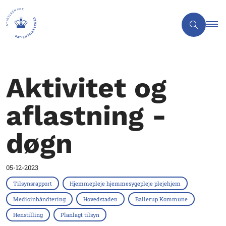
Aktivitet og
aflastning -
døgn
05-12-2023
Tilsynsrapport
Hjemmepleje hjemmesygepleje plejehjem
Medicinhåndtering
Hovedstaden
Ballerup Kommune
Henstilling
Planlagt tilsyn