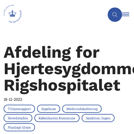
Afdeling for
Hjertesygdomm
Rigshospitalet
18-12-2023
Tilsynsrapport
Sygehuse
Medicinhåndtering
Hovedstaden
Københavns Kommune
Sanktion: Ingen
Planlagt tilsyn