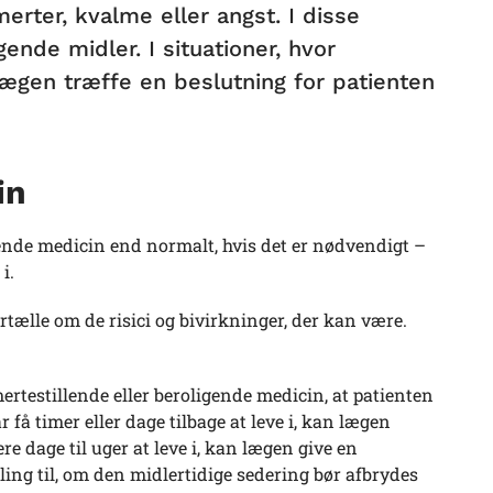
erter, kvalme eller angst. I disse
gende midler. I situationer, hvor
al lægen træffe en beslutning for patienten
in
ende medicin end normalt, hvis det er nødvendigt –
i.
ælle om de risici og bivirkninger, der kan være.
rtestillende eller beroligende medicin, at patienten
få timer eller dage tilbage at leve i, kan lægen
re dage til uger at leve i, kan lægen give en
ling til, om den midlertidige sedering bør afbrydes