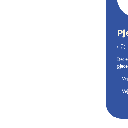
Pj
Det 
pjece
Ve
Ve