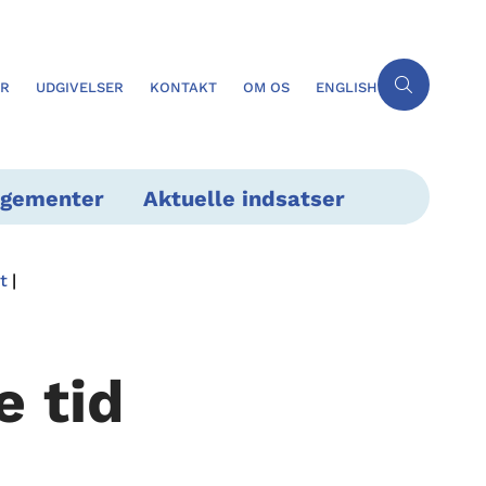
ER
UDGIVELSER
KONTAKT
OM OS
ENGLISH
ngementer
Aktuelle indsatser
t
e tid