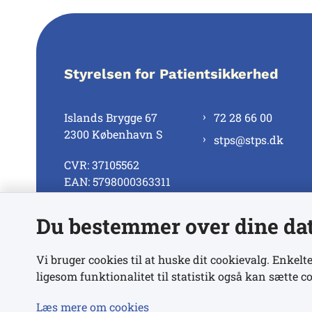
Styrelsen for Patientsikkerhed
Islands Brygge 67
72 28 66 00
2300 København S
stps@stps.dk
CVR: 37105562
EAN: 5798000363311
Du bestemmer over dine da
Se alle kontaktnumre
Vi bruger cookies til at huske dit cookievalg. Enkelte
ligesom funktionalitet til statistik også kan sætte co
Læs mere om cookies