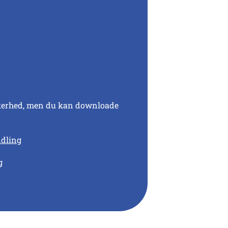
sikkerhed, men du kan downloade
ndling
g