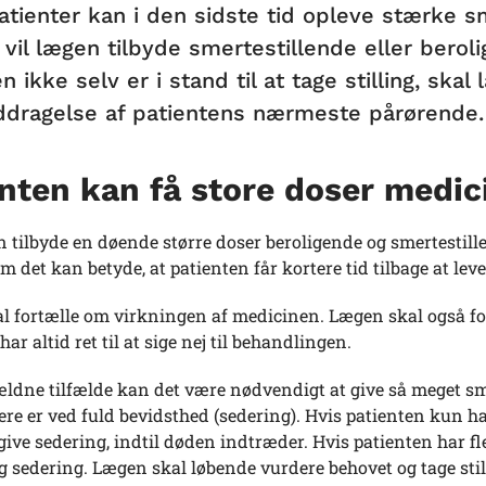
atienter kan i den sidste tid opleve stærke sm
 vil lægen tilbyde smertestillende eller beroli
n ikke selv er i stand til at tage stilling, sk
nddragelse af patientens nærmeste pårørende.
nten kan få store doser medic
 tilbyde en døende større doser beroligende og smertestill
m det kan betyde, at patienten får kortere tid tilbage at leve 
 fortælle om virkningen af medicinen. Lægen skal også fort
ar altid ret til at sige nej til behandlingen.
ældne tilfælde kan det være nødvendigt at give så meget sme
re er ved fuld bevidsthed (sedering). Hvis patienten kun har 
 give sedering, indtil døden indtræder. Hvis patienten har fle
g sedering. Lægen skal løbende vurdere behovet og tage stil