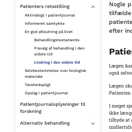
Nogle p
Patienters retsstilling
tilfælde
Aktindsigt i patientjournal
patiente
Informeret samtykke
efter i
En god afslutning på livet
Behandlingstestamente
Fravalg af behandling i den
Patie
sidste tid
Lindring i den sidste tid
Lægen kan
Selvbestemmelse over biologisk
også selvo
materiale
Lægen skal
Tavshedspligt
Patienten h
Opslag i patientjournal
Patientjournaloplysninger til
I meget sj
forskning
ikke længe
tilbyde at
Alternativ behandling
midlertidi