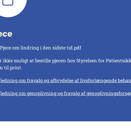
ece
Pjece om lindring i den sidste tid.pdf
er ikke muligt at bestille pjecen hos Styrelsen for Patient
n til print.
jledning om fravalg og afbrydelse af livsforlængende beha
jledning om genoplivning og fravalg af genoplivningsforsø