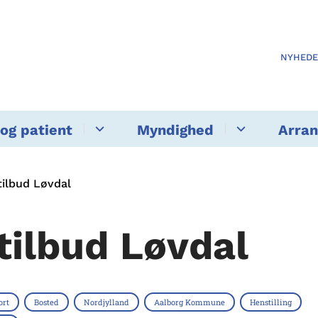
NYHED
og patient
Myndighed
Arra
ilbud Løvdal
tilbud Løvdal
ort
Bosted
Nordjylland
Aalborg Kommune
Henstilling