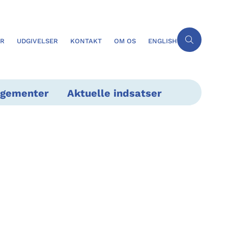
ER
UDGIVELSER
KONTAKT
OM OS
ENGLISH
ngementer
Aktuelle indsatser