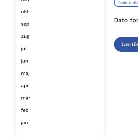
Reaktivt til
okt
Dato fo
sep
aug
Læs ti
jul
jun
maj
apr
mar
feb
jan