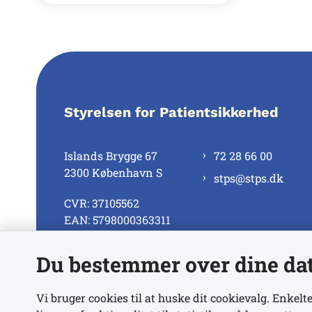
Styrelsen for Patientsikkerhed
Islands Brygge 67
72 28 66 00
2300 København S
stps@stps.dk
CVR: 37105562
EAN: 5798000363311
Du bestemmer over dine da
Se alle kontaktnumre
Vi bruger cookies til at huske dit cookievalg. Enkelte