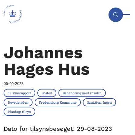
Johannes
Hages Hus
06-09-2023
Tilsynsrapport
Bosted
Behandling med insulin
Hovedstaden
Fredensborg Kommune
Sanktion: Ingen
Planlagt tilsyn
Dato for tilsynsbesøget: 29-08-2023