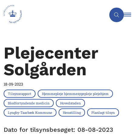
Plejecenter
Solgården
18-09-2023
Tilsynsrapport
Hjemmepleje hjemmesygepleje plejehjem
Blodfortyndende medicin
Hovedstaden
Lyngby-Taarbæk Kommune
Henstilling
Planlagt tilsyn
Dato for tilsynsbesøget: 08-08-2023