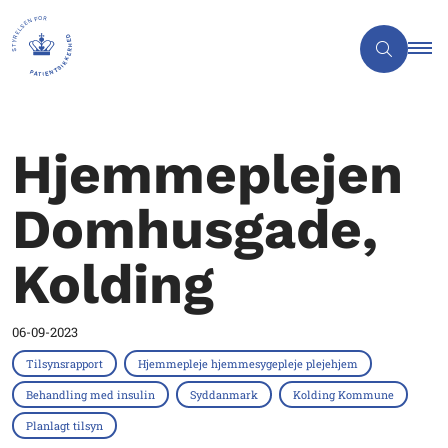
Hjemmeplejen
Domhusgade,
Kolding
06-09-2023
Tilsynsrapport
Hjemmepleje hjemmesygepleje plejehjem
Behandling med insulin
Syddanmark
Kolding Kommune
Planlagt tilsyn