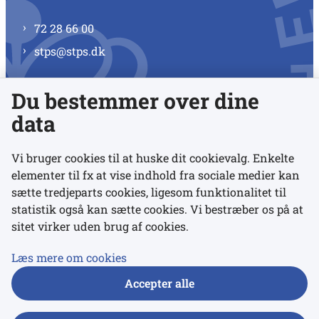
72 28 66 00
stps@stps.dk
Du bestemmer over dine
Se alle kontaktnumre
data
Vi bruger cookies til at huske dit cookievalg. Enkelte
elementer til fx at vise indhold fra sociale medier kan
Links
sætte tredjeparts cookies, ligesom funktionalitet til
statistik også kan sætte cookies. Vi bestræber os på at
sitet virker uden brug af cookies.
Udgivelser
Tilgængelighedserklæring
Læs mere om cookies
Data- og privatlivspolitik
Accepter alle
Cookies