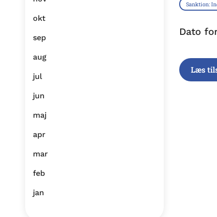
Sanktion: I
okt
Dato fo
sep
aug
Læs ti
jul
jun
maj
apr
mar
feb
jan