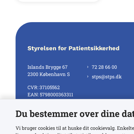
Styrelsen for Patientsikkerhed
Islands Brygge 67
72 28 66 00
2300 København S
stps@stps.dk
CVR: 37105562
EAN: 5798000363311
Du bestemmer over dine da
Se alle kontaktnumre
Vi bruger cookies til at huske dit cookievalg. Enkelte