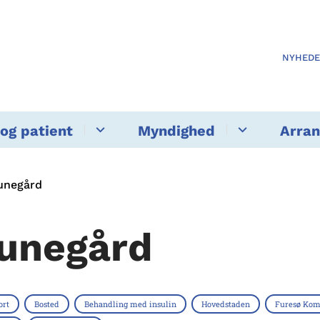
NYHED
og patient
Myndighed
Arra
unegård
unegård
ort
Bosted
Behandling med insulin
Hovedstaden
Furesø Ko