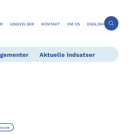
ER
UDGIVELSER
KONTAKT
OM OS
ENGLISH
ngementer
Aktuelle indsatser
mmune