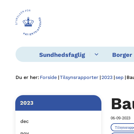
Sundhedsfaglig
Borger 
Du er her:
Forside
Tilsynsrapporter
2023
sep
Ba
Ba
2023
06-09-2023
dec
Tilsynsrapp
nov