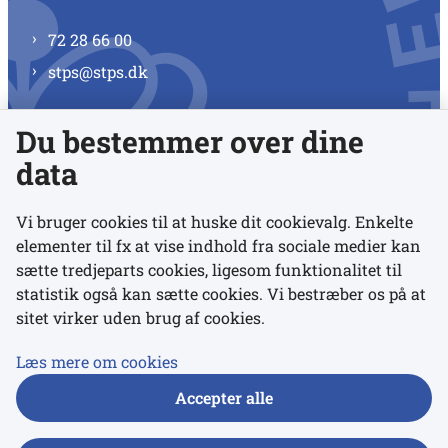
72 28 66 00
stps@stps.dk
Du bestemmer over dine
Se alle kontaktnumre
data
Vi bruger cookies til at huske dit cookievalg. Enkelte
elementer til fx at vise indhold fra sociale medier kan
Links
sætte tredjeparts cookies, ligesom funktionalitet til
statistik også kan sætte cookies. Vi bestræber os på at
sitet virker uden brug af cookies.
Udgivelser
Tilgængelighedserklæring
Læs mere om cookies
Data- og privatlivspolitik
Accepter alle
Cookies