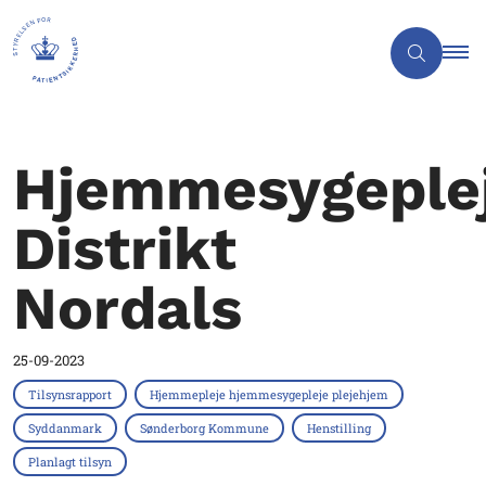
Hjemmesygeple
Distrikt
Nordals
25-09-2023
Tilsynsrapport
Hjemmepleje hjemmesygepleje plejehjem
Syddanmark
Sønderborg Kommune
Henstilling
Planlagt tilsyn