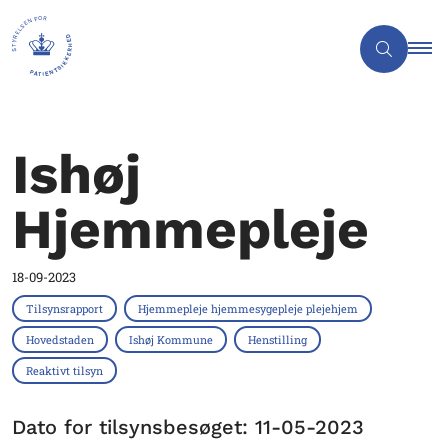
Ishøj
Hjemmepleje
18-09-2023
Tilsynsrapport
Hjemmepleje hjemmesygepleje plejehjem
Hovedstaden
Ishøj Kommune
Henstilling
Reaktivt tilsyn
Dato for tilsynsbesøget: 11-05-2023