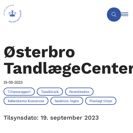
Østerbro
TandlægeCente
19-09-2023
Tilsynsrapport
Tandklinik
Hovedstaden
Københavns Kommune
Sanktion: Ingen
Planlagt tilsyn
Tilsynsdato: 19. september 2023