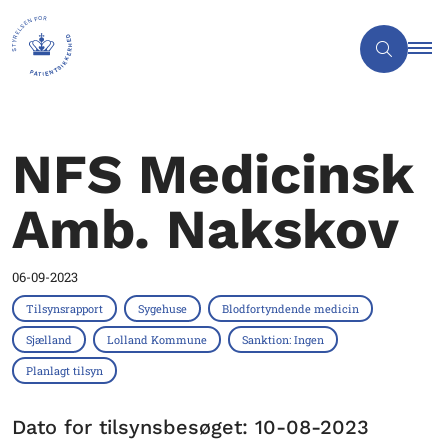
NFS Medicinsk
Amb. Nakskov
06-09-2023
Tilsynsrapport
Sygehuse
Blodfortyndende medicin
Sjælland
Lolland Kommune
Sanktion: Ingen
Planlagt tilsyn
Dato for tilsynsbesøget: 10-08-2023