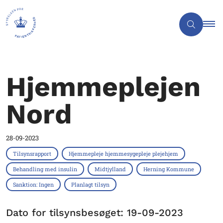
Hjemmeplejen
Nord
28-09-2023
Tilsynsrapport
Hjemmepleje hjemmesygepleje plejehjem
Behandling med insulin
Midtjylland
Herning Kommune
Sanktion: Ingen
Planlagt tilsyn
Dato for tilsynsbesøget: 19-09-2023