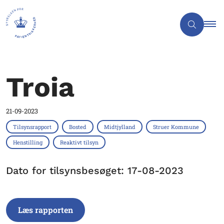
Troia
21-09-2023
Tilsynsrapport
Bosted
Midtjylland
Struer Kommune
Henstilling
Reaktivt tilsyn
Dato for tilsynsbesøget: 17-08-2023
Læs rapporten