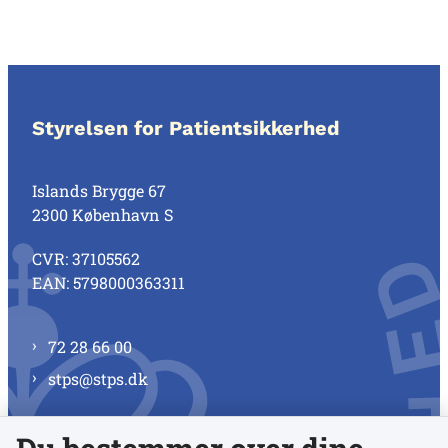
Styrelsen for Patientsikkerhed
Islands Brygge 67
2300 København S
CVR: 37105562
EAN: 5798000363311
72 28 66 00
stps@stps.dk