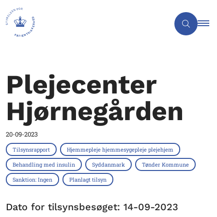
Plejecenter
Hjørnegården
20-09-2023
Tilsynsrapport
Hjemmepleje hjemmesygepleje plejehjem
Behandling med insulin
Syddanmark
Tønder Kommune
Sanktion: Ingen
Planlagt tilsyn
Dato for tilsynsbesøget: 14-09-2023