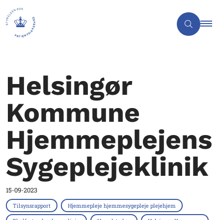
Helsingør
Kommune
Hjemmeplejens
Sygeplejeklinik
15-09-2023
Tilsynsrapport
Hjemmepleje hjemmesygepleje plejehjem