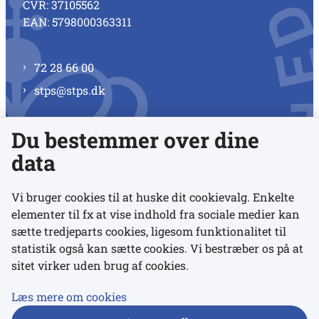
CVR: 37105562
EAN: 5798000363311
72 28 66 00
stps@stps.dk
Du bestemmer over dine
Se alle kontaktnumre
data
Vi bruger cookies til at huske dit cookievalg. Enkelte
elementer til fx at vise indhold fra sociale medier kan
Links
sætte tredjeparts cookies, ligesom funktionalitet til
statistik også kan sætte cookies. Vi bestræber os på at
sitet virker uden brug af cookies.
Udgivelser
Tilgængelighedserklæring
Læs mere om cookies
Data- og privatlivspolitik