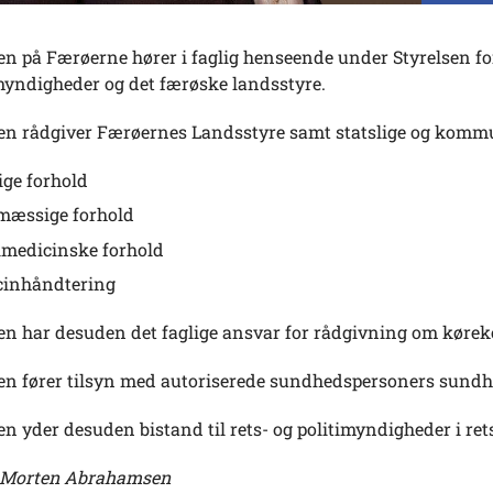
n på Færøerne hører i faglig henseende under Styrelsen fo
 myndigheder og det færøske landsstyre.
n rådgiver Færøernes Landsstyre samt statslige og komm
ige forhold
mæssige forhold
lmedicinske forhold
cinhåndtering
n har desuden det faglige ansvar for rådgivning om kørek
n fører tilsyn med autoriserede sundhedspersoners sundh
 yder desuden bistand til rets- og politimyndigheder i re
r Morten Abrahamsen