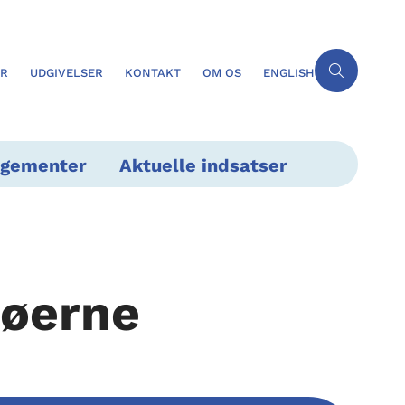
ER
UDGIVELSER
KONTAKT
OM OS
ENGLISH
ngementer
Aktuelle indsatser
røerne