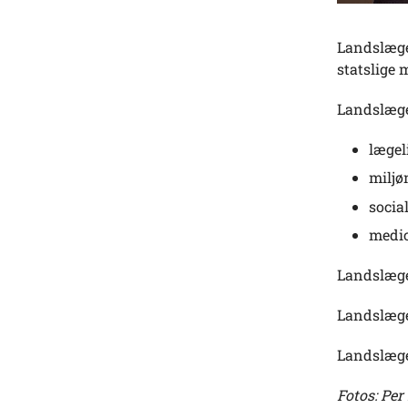
Landslæge
statslige
Landslæge
lægel
miljø
socia
medi
Landslæge
Landslæge
Landslægen
Fotos: Pe