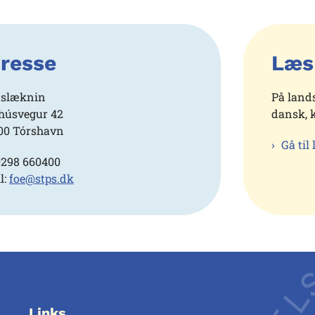
resse
Læs
slæknin
På land
húsvegur 42
dansk, 
00 Tórshavn
Gå til
 +298 660400
l:
foe@stps.dk
Links