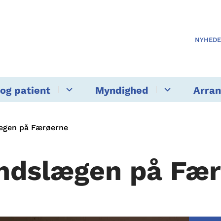
NYHED
og patient
Myndighed
Arra
ægen på Færøerne
ndslægen på Fæ