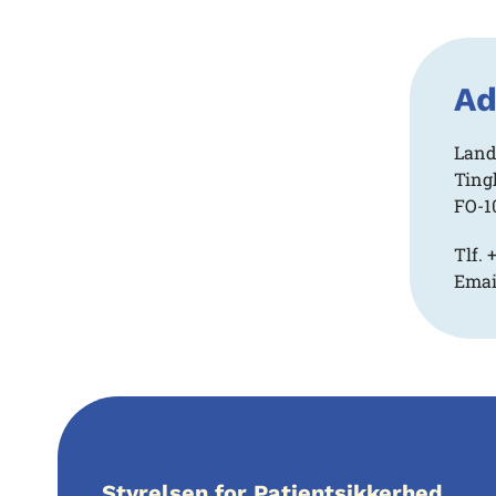
Ad
Land
Ting
FO-1
Tlf.
Emai
Styrelsen for Patientsikkerhed