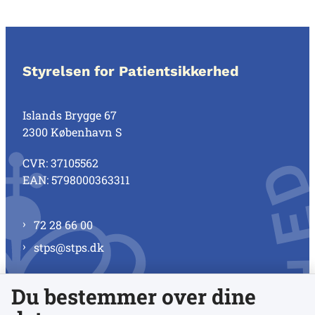
Styrelsen for Patientsikkerhed
Islands Brygge 67
2300 København S
CVR: 37105562
EAN: 5798000363311
72 28 66 00
stps@stps.dk
Du bestemmer over dine
Se alle kontaktnumre