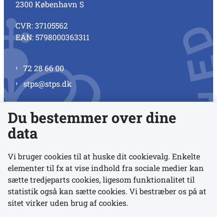
2300 København S
CVR: 37105562
EAN: 5798000363311
72 28 66 00
stps@stps.dk
Du bestemmer over dine
Se alle kontaktnumre
data
Vi bruger cookies til at huske dit cookievalg. Enkelte
elementer til fx at vise indhold fra sociale medier kan
Links
sætte tredjeparts cookies, ligesom funktionalitet til
statistik også kan sætte cookies. Vi bestræber os på at
Udgivelser
sitet virker uden brug af cookies.