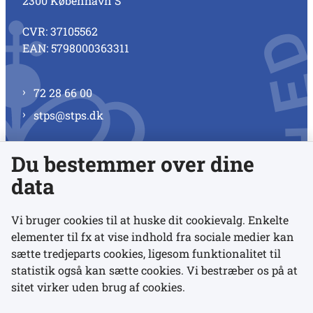
2300 København S
CVR: 37105562
EAN: 5798000363311
72 28 66 00
stps@stps.dk
Du bestemmer over dine
Se alle kontaktnumre
data
Vi bruger cookies til at huske dit cookievalg. Enkelte
elementer til fx at vise indhold fra sociale medier kan
Links
sætte tredjeparts cookies, ligesom funktionalitet til
statistik også kan sætte cookies. Vi bestræber os på at
sitet virker uden brug af cookies.
Udgivelser
Tilgængelighedserklæring