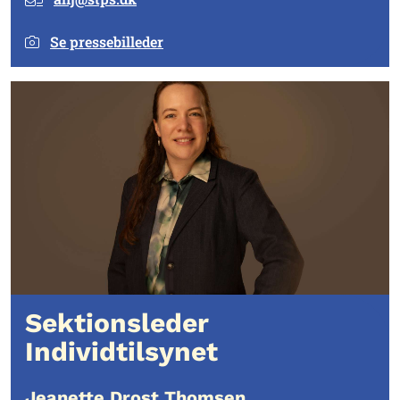
Se pressebilleder
Sektionsleder
Individtilsynet
Jeanette Drost Thomsen