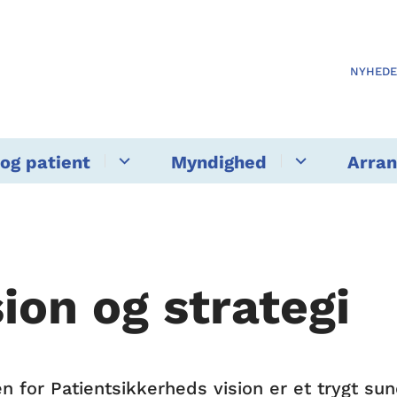
NYHED
og patient
Myndighed
Arra
sion og strategi
en for Patientsikkerheds vision er et trygt s