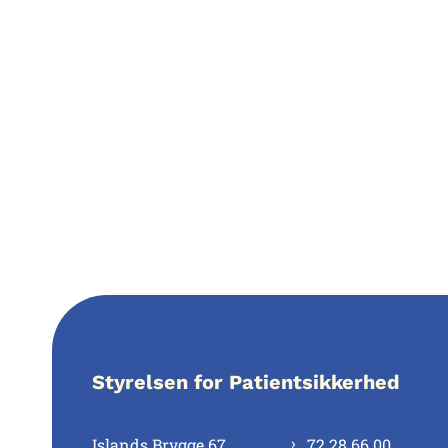
Styrelsen for Patientsikkerhed
Islands Brygge 67
72 28 66 00