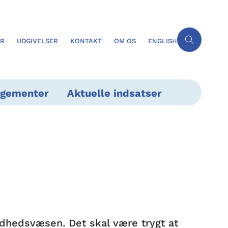
ER
UDGIVELSER
KONTAKT
OM OS
ENGLISH
ngementer
Aktuelle indsatser
undhedsvæsen. Det skal være trygt at