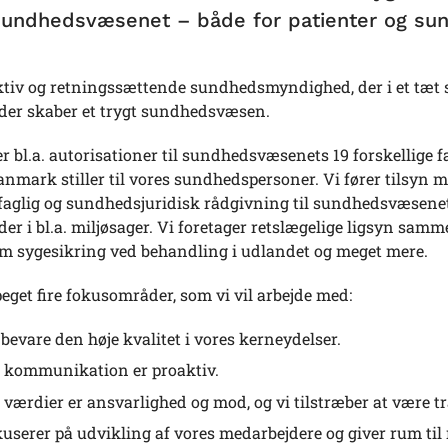
sundhedsvæsenet – både for patienter og su
aktiv og retningssættende sundhedsmyndighed, der i et tæt
er skaber et trygt sundhedsvæsen.
r bl.a. autorisationer til sundhedsvæsenets 19 forskellige fa
anmark stiller til vores sundhedspersoner. Vi fører tilsyn
aglig og sundhedsjuridisk rådgivning til sundhedsvæsenet
r i bl.a. miljøsager. Vi foretager retslægelige ligsyn sam
om sygesikring ved behandling i udlandet og meget mere.
eget fire fokusområder, som vi vil arbejde med:
l bevare den høje kvalitet i vores kerneydelser.
 kommunikation er proaktiv.
 værdier er ansvarlighed og mod, og vi tilstræber at være t
kuserer på udvikling af vores medarbejdere og giver rum ti