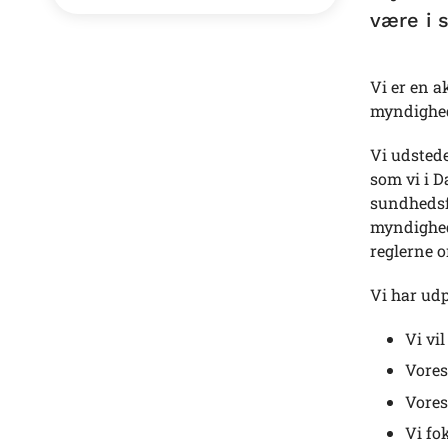
være i 
Vi er en 
myndighed
Vi udstede
som vi i D
sundhedsf
myndighede
reglerne 
Vi har udp
Vi vi
Vores
Vores
Vi fo