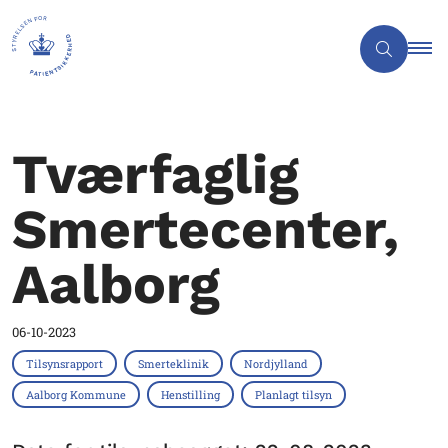
Tværfaglig
Smertecenter,
Aalborg
06-10-2023
Tilsynsrapport
Smerteklinik
Nordjylland
Aalborg Kommune
Henstilling
Planlagt tilsyn