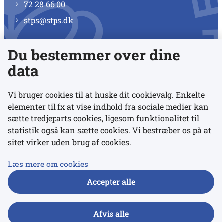
72 28 66 00
stps@stps.dk
Du bestemmer over dine
Se alle kontaktnumre
data
Vi bruger cookies til at huske dit cookievalg. Enkelte
elementer til fx at vise indhold fra sociale medier kan
Links
sætte tredjeparts cookies, ligesom funktionalitet til
statistik også kan sætte cookies. Vi bestræber os på at
sitet virker uden brug af cookies.
Udgivelser
Tilgængelighedserklæring
Læs mere om cookies
Data- og privatlivspolitik
Accepter alle
Cookies
Afvis alle