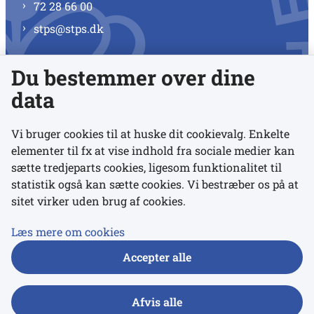
72 28 66 00
stps@stps.dk
Du bestemmer over dine
Se alle kontaktnumre
data
Vi bruger cookies til at huske dit cookievalg. Enkelte
elementer til fx at vise indhold fra sociale medier kan
Links
sætte tredjeparts cookies, ligesom funktionalitet til
statistik også kan sætte cookies. Vi bestræber os på at
sitet virker uden brug af cookies.
Udgivelser
Tilgængelighedserklæring
Læs mere om cookies
Data- og privatlivspolitik
Accepter alle
Cookies
Afvis alle