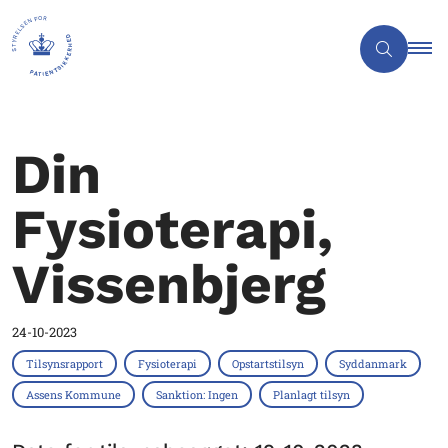
Din
Fysioterapi,
Vissenbjerg
24-10-2023
Tilsynsrapport
Fysioterapi
Opstartstilsyn
Syddanmark
Assens Kommune
Sanktion: Ingen
Planlagt tilsyn