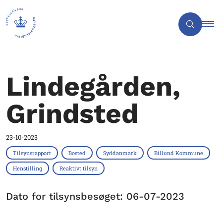
Lindegården,
Grindsted
23-10-2023
Tilsynsrapport
Bosted
Syddanmark
Billund Kommune
Henstilling
Reaktivt tilsyn
Dato for tilsynsbesøget: 06-07-2023