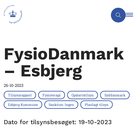
FysioDanmark
– Esbjerg
26-10-2023
Tilsynsrapport
Fysioterapi
Opstartstilsyn
Syddanmark
Esbjerg Kommune
Sanktion: Ingen
Planlagt tilsyn
Dato for tilsynsbesøget: 19-10-2023