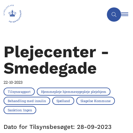
Plejecenter -
Smedegade
22-10-2023
Tilsynsrapport
Hjemmepleje hjemmesygepleje plejehjem
Behandling med insulin
Sjælland
Slagelse Kommune
Sanktion: Ingen
Dato for Tilsynsbesøget: 28-09-2023