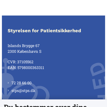
Styrelsen for Patientsikkerhed
Islands Brygge 67
2300 København S
CVR: 37105562
EAN: 5798000363311
72 28 66 00
stps@stps.dk