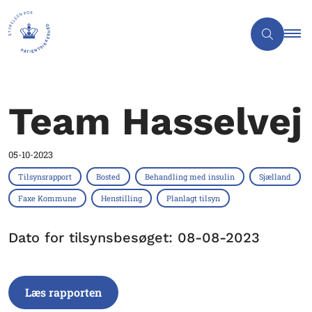
Team Hasselvej
05-10-2023
Tilsynsrapport
Bosted
Behandling med insulin
Sjælland
Faxe Kommune
Henstilling
Planlagt tilsyn
Dato for tilsynsbesøget: 08-08-2023
Læs rapporten