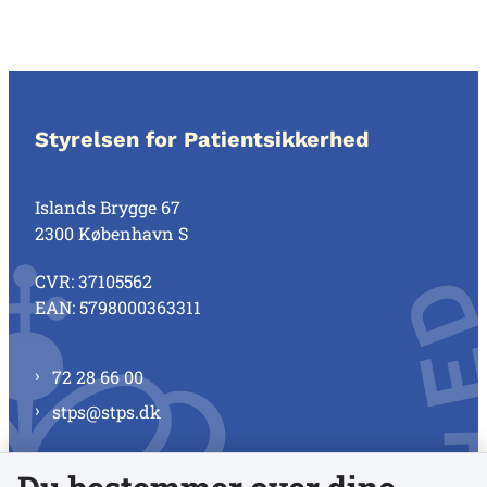
Styrelsen for Patientsikkerhed
Islands Brygge 67
2300 København S
CVR: 37105562
EAN: 5798000363311
72 28 66 00
stps@stps.dk