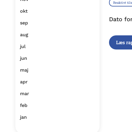
Reaktivt til
okt
Dato fo
sep
aug
Læs ra
jul
jun
maj
apr
mar
feb
jan