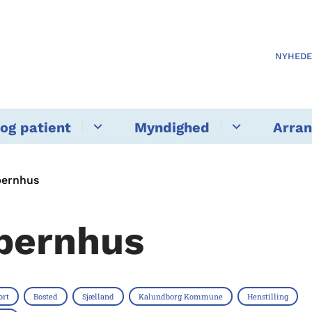
NYHED
og patient
Myndighed
Arra
bernhus
bernhus
ort
Bosted
Sjælland
Kalundborg Kommune
Henstilling