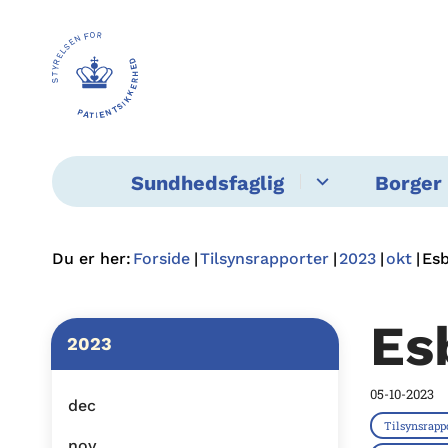
Sundhedsfaglig
Borger 
Du er her:
Forside
Tilsynsrapporter
2023
okt
Es
Es
2023
05-10-2023
dec
Tilsynsrapp
nov