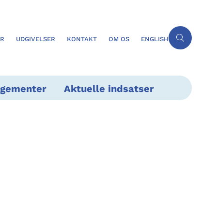
ER
UDGIVELSER
KONTAKT
OM OS
ENGLISH
ngementer
Aktuelle indsatser