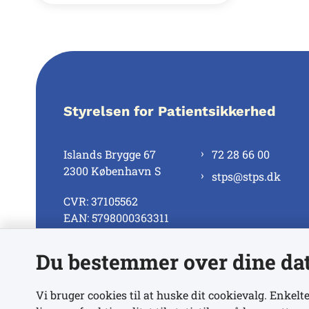
Styrelsen for Patientsikkerhed
Islands Brygge 67
72 28 66 00
2300 København S
stps@stps.dk
CVR: 37105562
EAN: 5798000363311
Du bestemmer over dine da
Se alle kontaktnumre
Vi bruger cookies til at huske dit cookievalg. Enkelte