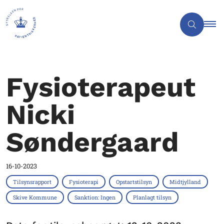
Fysioterapeut
Nicki
Søndergaard
16-10-2023
Tilsynsrapport
Fysioterapi
Opstartstilsyn
Midtjylland
Skive Kommune
Sanktion: Ingen
Planlagt tilsyn