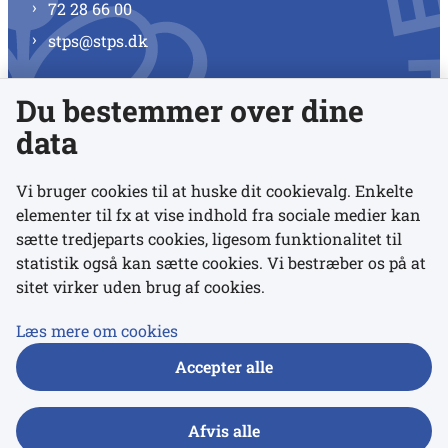
72 28 66 00
stps@stps.dk
Du bestemmer over dine
Se alle kontaktnumre
data
Vi bruger cookies til at huske dit cookievalg. Enkelte
elementer til fx at vise indhold fra sociale medier kan
Links
sætte tredjeparts cookies, ligesom funktionalitet til
statistik også kan sætte cookies. Vi bestræber os på at
sitet virker uden brug af cookies.
Udgivelser
Tilgængelighedserklæring
Læs mere om cookies
Data- og privatlivspolitik
Accepter alle
Cookies
Afvis alle