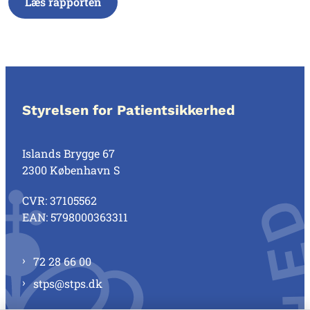
Læs rapporten
Styrelsen for Patientsikkerhed
Islands Brygge 67
2300 København S
CVR: 37105562
EAN: 5798000363311
72 28 66 00
stps@stps.dk