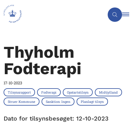
Thyholm
Fodterapi
17-10-2023
Tilsynsrapport
Fodterapi
Opstartstilsyn
Midtjylland
Struer Kommune
Sanktion: Ingen
Planlagt tilsyn
Dato for tilsynsbesøget: 12-10-2023