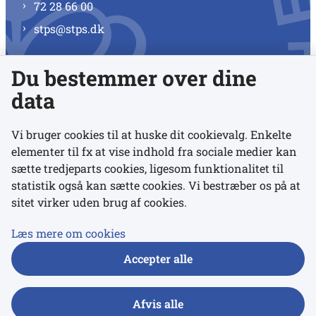
72 28 66 00
stps@stps.dk
Du bestemmer over dine
Se alle kontaktnumre
data
Vi bruger cookies til at huske dit cookievalg. Enkelte
elementer til fx at vise indhold fra sociale medier kan
Links
sætte tredjeparts cookies, ligesom funktionalitet til
statistik også kan sætte cookies. Vi bestræber os på at
sitet virker uden brug af cookies.
Udgivelser
Tilgængelighedserklæring
Læs mere om cookies
Data- og privatlivspolitik
Accepter alle
Cookies
Afvis alle