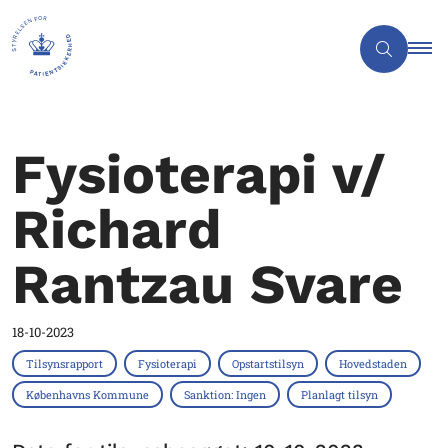
Fysioterapi v/
Richard
Rantzau Svare
18-10-2023
Tilsynsrapport
Fysioterapi
Opstartstilsyn
Hovedstaden
Københavns Kommune
Sanktion: Ingen
Planlagt tilsyn