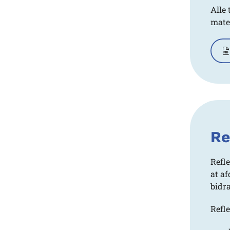
Alle 
mater
Re
Refl
at af
bidr
Refl