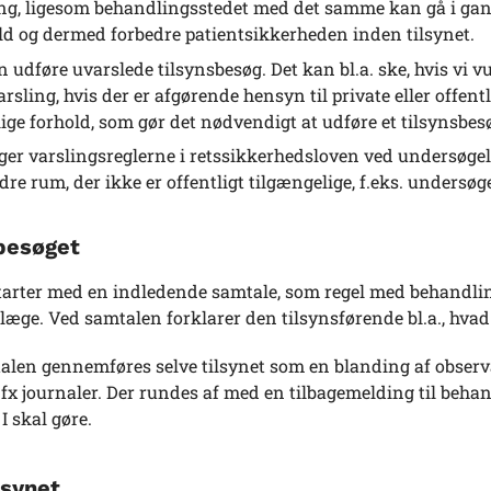
g, ligesom behandlingsstedet med det samme kan gå i gang m
ld og dermed forbedre patientsikkerheden inden tilsynet.
n udføre uvarslede tilsynsbesøg. Det kan bl.a. ske, hvis vi vu
arsling, hvis der er afgørende hensyn til private eller offentl
lige forhold, som gør det nødvendigt at udføre et tilsynsbesø
lger varslingsreglerne i retssikkerhedsloven ved undersøgels
dre rum, der ikke er offentligt tilgængelige, f.eks. undersø
besøget
starter med en indledende samtale, som regel med behandlin
æge. Ved samtalen forklarer den tilsynsførende bl.a., hvad 
talen gennemføres selve tilsynet som en blanding af obser
 fx journaler. Der rundes af med en tilbagemelding til behan
I skal gøre.
lsynet