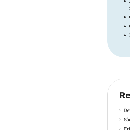
Re
De
Så
Er