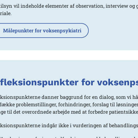
tilsyn vil indeholde elementer af observation, interview og
iale.
Målepunkter for voksenpsykiatri
fleksionspunkter for voksenps
eksionspunkterne danner baggrund for en dialog, som vi håbe
dække problemstillinger, forhindringer, forslag til løsninge
age til det overordnede arbejde med at forbedre patientsikk
eksionspunkterne indgår ikke i vurderingen af behandlings