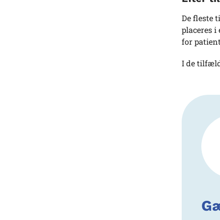
De fleste 
placeres i
for patien
I de tilfæ
Gæ