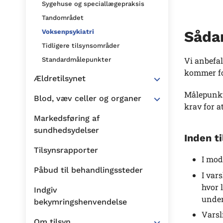
Sygehuse og speciallægepraksis
Tandområdet
Voksenpsykiatri
Sådan
Tidligere tilsynsområder
Vi anbefal
Standardmålepunkter
kommer for
Ældretilsynet
Målepunkte
Blod, væv celler og organer
krav for a
Markedsføring af
sundhedsydelser
Inden t
Tilsynsrapporter
I mod
Påbud til behandlingssteder
I var
hvor 
Indgiv
under
bekymringshenvendelse
Varsl
Om tilsyn