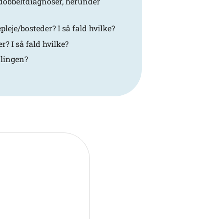
dobbeltdiagnoser, herunder
eje/bosteder? I så fald hvilke?
? I så fald hvilke?
dlingen?