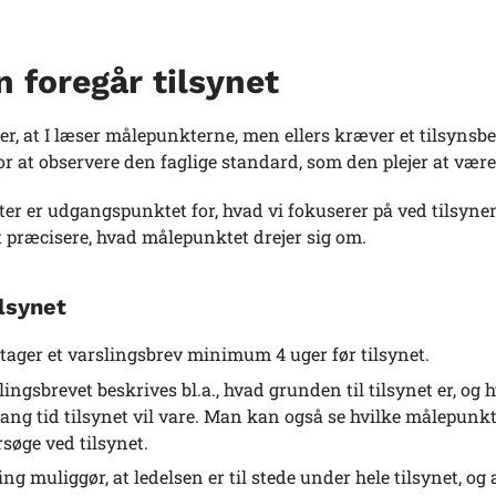
 foregår tilsynet
er, at I læser målepunkterne, men ellers kræver et tilsynsb
 at observere den faglige standard, som den plejer at være
r er udgangspunktet for, hvad vi fokuserer på ved tilsynen
t præcisere, hvad målepunktet drejer sig om.
ilsynet
tager et varslingsbrev minimum 4 uger før tilsynet.
slingsbrevet beskrives bl.a., hvad grunden til tilsynet er, o
lang tid tilsynet vil vare. Man kan også se hvilke målepunkt
søge ved tilsynet.
ing muliggør, at ledelsen er til stede under hele tilsynet, o