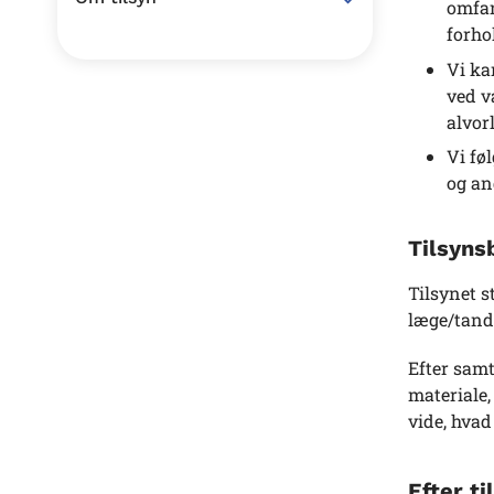
omfan
forho
Vi ka
ved v
alvor
Vi fø
og an
Tilsyns
Tilsynet 
læge/tandl
Efter sam
materiale,
vide, hvad 
Efter ti