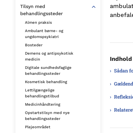
ambulat
Tilsyn med
behandlingssteder
anbefal
Almen praksis
Ambulant børne- og
ungdomspsykiatri
Bosteder
Demens og antipsykotisk
Indhold
medicin
Digitale sundhedsfaglige
Sådan fo
behandlingssteder
Kosmetisk behandling
Gældend
Lettilgængelige
Refleksi
behandlingstilbud
Medicinhåndtering
Relatere
Opstartstilsyn med nye
behandlingssteder
Plejeområdet