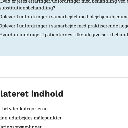
Hvad er jeres erfaringer/udfordringer med behandling ved 
substitutionsbehandling?
Oplever I udfordringer i samarbejdet med plejehjem/hjemmepl
Oplever I udfordringer i samarbejde med praktiserende læger
Hvordan inddrager I patienternes tilkendegivelser i behan
lateret indhold
t betyder kategorierne
dan udarbejdes målepunkter
faringsopsamlinger