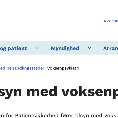
NYHED
og patient
Myndighed
Arra
med behandlingssteder
Voksenpsykiatri
lsyn med voksenp
en for Patientsikkerhed fører tilsyn med voks