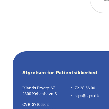
Styrelsen for Patientsikkerhed
Islands Brygge 67
72 28 66 00
2300 København S
stps@stps.dk
CVR: 37105562