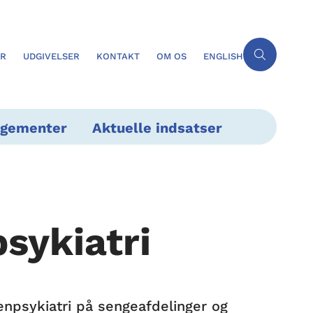
ER
UDGIVELSER
KONTAKT
OM OS
ENGLISH
ngementer
Aktuelle indsatser
sykiatri
enpsykiatri på sengeafdelinger og